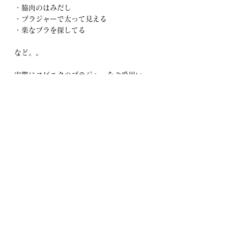
・脇肉のはみだし
・ブラジャーで太って見える
・楽なブラを探してる
など。。
実際にコビエタのブラジャーをご愛用い
ただいているお客様の実際の声は、ホー
ムページお客様の声からご覧いただけま
す。
是非ご覧ください♪
コビエタはマンツーマンのプライベート
空間ですので、他の人の目も気になりま
せん。
普段聞けない悩みなど、是非なんでも聞
いてくださいね。
皆様のご来店心よりお待ちしております♪