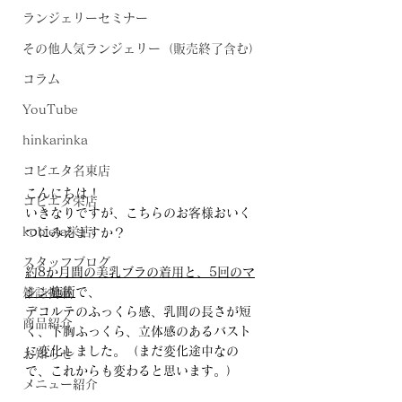
ランジェリーセミナー
その他人気ランジェリー（販売終了含む）
コラム
YouTube
hinkarinka
コビエタ名東店
こんにちは！
コビエタ栄店
いきなりですが、こちらのお客様おいく
kobieta栄店
つにみえますか？
スタッフブログ
約8か月間の美乳ブラの着用と、5回のマ
シン施術
で、
雑誌掲載
デコルテのふっくら感、乳間の長さが短
商品紹介
く、下胸ふっくら、立体感のあるバスト
に変化しました。（まだ変化途中なの
お知らせ
で、これからも変わると思います。）
メニュー紹介