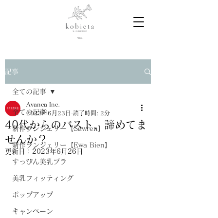
記事
全ての記事
Avanca Inc.
全ての記事
2023年6月23日
読了時間: 2分
40代からのバスト、諦めてま
新作ランジェリー【Sawren】
せんか？
新作ランジェリー【Ewa Bien】
更新日：
2023年6月26日
すっぴん美乳ブラ
美乳フィッティング
ポップアップ
キャンペーン