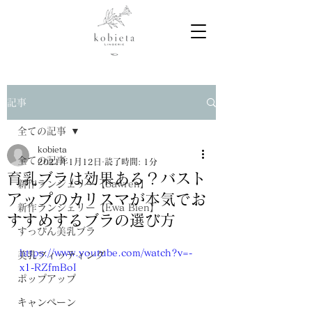
記事
全ての記事
kobieta
全ての記事
2021年1月12日
読了時間: 1分
育乳ブラは効果ある？バスト
新作ランジェリー【Sawren】
アップのカリスマが本気でお
新作ランジェリー【Ewa Bien】
すすめするブラの選び方
すっぴん美乳ブラ
https://www.youtube.com/watch?v=-
美乳フィッティング
x1-RZfmBoI
ポップアップ
キャンペーン