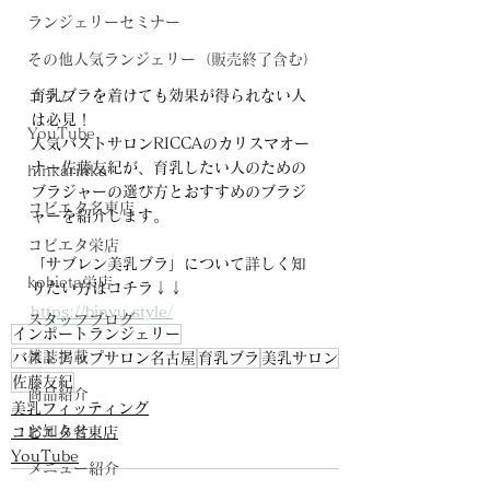
ランジェリーセミナー
その他人気ランジェリー（販売終了含む）
育乳ブラを着けても効果が得られない人
コラム
は必見！
YouTube
人気バストサロンRICCAのカリスマオー
ナー佐藤友紀が、育乳したい人のための
hinkarinka
ブラジャーの選び方とおすすめのブラジ
コビエタ名東店
ャーを紹介します。 
コビエタ栄店
「サブレン美乳ブラ」について詳しく知
kobieta栄店
りたい方はコチラ↓↓ 
https://binyu.style/
スタッフブログ
インポートランジェリー
雑誌掲載
バストアップサロン名古屋
育乳ブラ
美乳サロン
佐藤友紀
商品紹介
美乳フィッティング
お知らせ
コビエタ名東店
YouTube
メニュー紹介