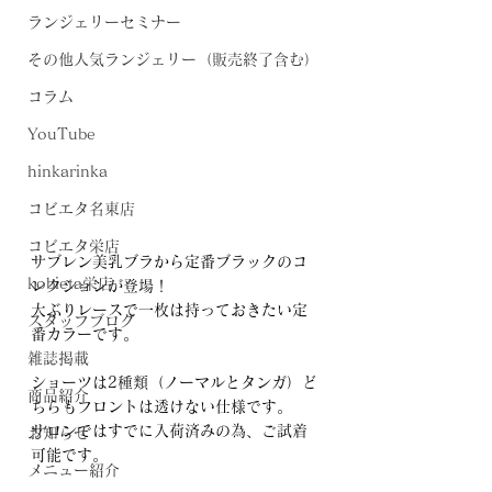
ランジェリーセミナー
その他人気ランジェリー（販売終了含む）
コラム
YouTube
hinkarinka
コビエタ名東店
コビエタ栄店
サブレン美乳ブラから定番ブラックのコ
kobieta栄店
レクションが登場！
大ぶりレースで一枚は持っておきたい定
スタッフブログ
番カラーです。
雑誌掲載
ショーツは2種類（ノーマルとタンガ）ど
商品紹介
ちらもフロントは透けない仕様です。
サロンではすでに入荷済みの為、ご試着
お知らせ
可能です。
メニュー紹介