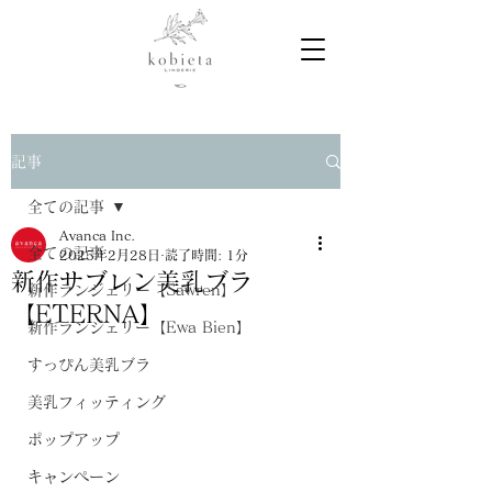
記事
全ての記事
Avanca Inc.
全ての記事
2025年2月28日
読了時間: 1分
新作サブレン美乳ブラ
新作ランジェリー【Sawren】
【ETERNA】
新作ランジェリー【Ewa Bien】
すっぴん美乳ブラ
美乳フィッティング
ポップアップ
キャンペーン