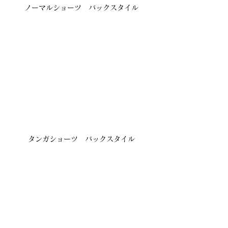
ノーマルショーツ　バックスタイル
タンガショーツ　バックスタイル
皆様のフィッティング予約お待ちしてお
ります♪
栄店のご予約は
こちら
名東店のご予約は
こちら