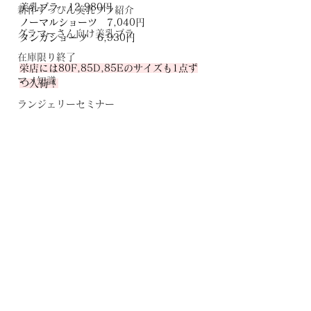
美乳ブラ　12,980円
新作すっぴん美乳ブラ紹介
ノーマルショーツ　7,040円
グラマーさん向け美乳ブラ
タンガショーツ　6,930円
在庫限り終了
栄店には80F,85D,85Eのサイズも1点ず
マメ知識
つ入荷！
ランジェリーセミナー