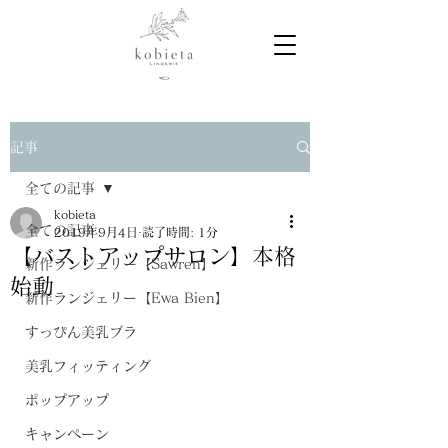
記事
全ての記事
kobieta
全ての記事
2019年9月4日
読了時間: 1分
【バストアップサロン】本格
新作ランジェリー【Sawren】
始動
新作ランジェリー【Ewa Bien】
すっぴん美乳ブラ
美乳フィッティング
ポップアップ
キャンペーン