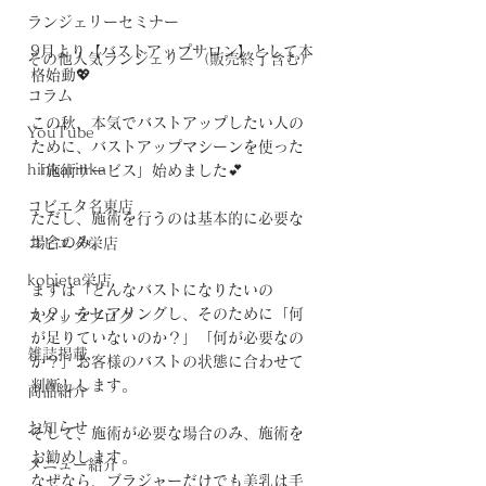
ランジェリーセミナー
9月より【バストアップサロン】として本
その他人気ランジェリー（販売終了含む）
格始動💖
コラム
この秋、本気でバストアップしたい人の
YouTube
ために、バストアップマシーンを使った
hinkarinka
「施術サービス」始めました💕
コビエタ名東店
ただし、施術を行うのは基本的に必要な
場合のみ。
コビエタ栄店
kobieta栄店
まずは「どんなバストになりたいの
か？」をヒアリングし、そのために「何
スタッフブログ
が足りていないのか？」「何が必要なの
雑誌掲載
か？」お客様のバストの状態に合わせて
判断しします。
商品紹介
お知らせ
そして、施術が必要な場合のみ、施術を
お勧めします。
メニュー紹介
なぜなら、ブラジャーだけでも美乳は手