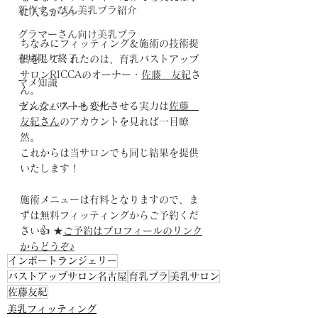
新作すっぴん美乳ブラ紹介
に入るから✨
グラマーさん向け美乳ブラ
ちなみにフィッティング＆施術の技術提
在庫限り終了
供をしてくれたのは、育乳バストアップ
サロンRICCAのオーナー・
佐藤　友紀
さ
マメ知識
ん。
どんなバストも変化させる実力は
佐藤　
ランジェリーセミナー
友紀さん
のアカウントを見れば一目瞭
然。
これからは当サロンでも同じ結果を提供
いたします！
施術メニューは有料となりますので、ま
ずは無料フィッティングからご予約くだ
さい👍 ★
ご予約はプロフィールのリンク
からどうぞ♪
インポートランジェリー
バストアップサロン名古屋
育乳ブラ
美乳サロン
佐藤友紀
美乳フィッティング