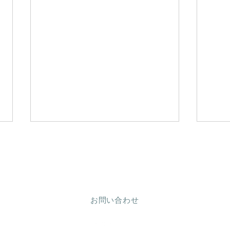
ランジェリーサロン コビエタ
​-kobieta-
お問い合わせ
すっぴん美乳ブラ新作
すっ