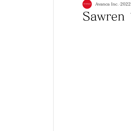
Avanca Inc.
202
美乳フィッティング
ポ
Sawre
その他人気ランジェリー（
コビエタ名東店
コビエ
お知らせ
メニュー紹介
在庫限り終了
マメ知識