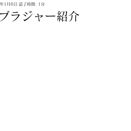
2年1月6日
読了時間: 1分
ップアップ
キャンペーン
ランジェリーセミナ
n ブラジャー紹介
販売終了含む）
コラム
YouTube
hinkarin
タ栄店
kobieta栄店
スタッフブログ
雑誌掲
新作すっぴん美乳ブラ紹介
グラマーさん向け
ランジェリーセミナー