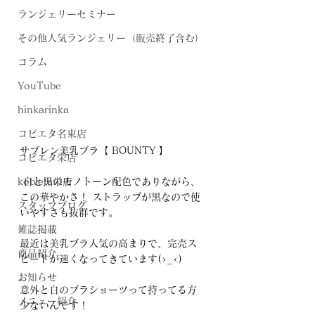
ランジェリーセミナー
その他人気ランジェリー（販売終了含む）
コラム
YouTube
hinkarinka
コビエタ名東店
サブレン美乳ブラ【 BOUNTY 】
コビエタ栄店
kobieta栄店
 白と黒のモノトーン配色でありながら、
この華やかさ！ ストラップが黒なので使
スタッフブログ
いやすさも抜群です。  
雑誌掲載
最近は美乳ブラ人気の高まりで、完売ス
商品紹介
ピードが速くなってきています(>_<)
お知らせ
意外と白のブラショーツって持ってる方
メニュー紹介
少ないんです！