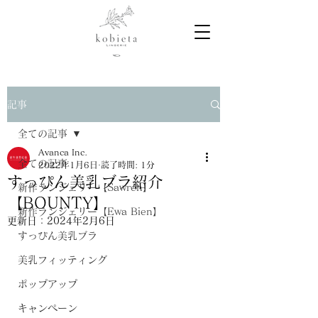
記事
全ての記事
Avanca Inc.
全ての記事
2022年1月6日
読了時間: 1分
すっぴん美乳ブラ紹介
新作ランジェリー【Sawren】
【BOUNTY】
新作ランジェリー【Ewa Bien】
更新日：
2024年2月6日
すっぴん美乳ブラ
美乳フィッティング
ポップアップ
キャンペーン