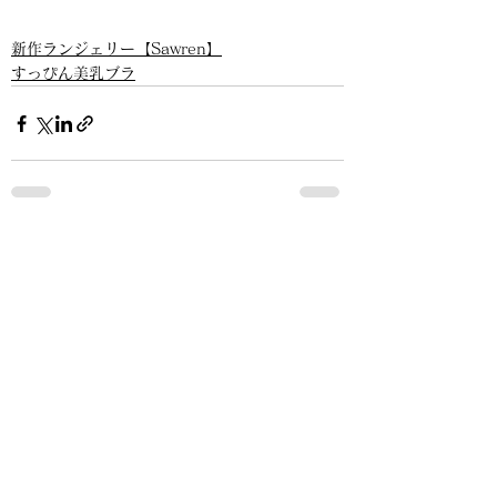
新作ランジェリー【Sawren】
すっぴん美乳ブラ
すべて表示
最新記事