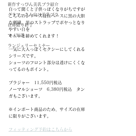
新作すっぴん美乳ブラ紹介
白って聞くと子供っぽくなりがちですが
グラマーさん向け美乳ブラ
こちらのシリーズは白ベースに黒の大胆
な刺繍、黒のストラップでボヤっとなり
在庫限り終了
やすい白を
マメ知識
キュッと締めてくれます！
ランジェリーセミナー
一気に大人っぽくセクシーにしてくれる
シリーズです。
ショーツのフロント部分は透けにくくな
ってるのもポイント。
ブラジャー　11,550円税込
ノーマルショーツ　6,380円税込　タン
ガもございます。
※インポート商品のため、サイズの在庫
に限りがございます。
フィッティング予約はこちらから