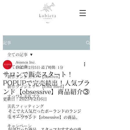
記事
全ての記事
Avanca Inc.
全ての記事
2023年2月5日
読了時間: 1分
サロンで販売スタート！
新作ランジェリー【Sawren】
POPUPで完売続出！人気ブラ
新作ランジェリー【Ewa Bien】
ンド【obsessive】商品紹介③
すっぴん美乳ブラ
更新日：
2023年2月6日
美乳フィッティング
そこで大人気だったポーランドのランジ
ポップアップ
ェリーブランド【obsessive】の商品。
キャンペーン
好評だった商品、スタッフおすすめの商