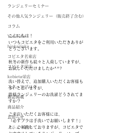
ランジェリーセミナー
その他人気ランジェリー（販売終了含む）
コラム
こんにちは！
YouTube
いつもコビエタをご利用いただきありが
hinkarinka
とうございます。
コビエタ名東店
秋冬の新作も続々と入荷していますが、
コビエタ栄店
お試しいただけましたか^^?
kobieta栄店
洗い替えで、追加購入いただくお客様も
スタッフブログ
多いと思いますが、
皆様ランジェリーのお洗濯どうされてま
雑誌掲載
すか？
商品紹介
ご来店いただくお客様には、
お知らせ
「必ずブラは手洗いでお願いします！」
メニュー紹介
と、ご案内しておりますが、コビエタで