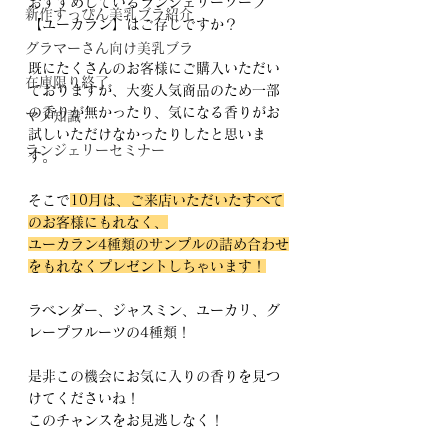
おすすめしているランジェリーソープ
新作すっぴん美乳ブラ紹介
【ユーカラン】はご存じですか？
グラマーさん向け美乳ブラ
既にたくさんのお客様にご購入いただい
在庫限り終了
ておりますが、大変人気商品のため一部
の香りが無かったり、気になる香りがお
マメ知識
試しいただけなかったりしたと思いま
ランジェリーセミナー
す。
そこで
10月は、ご来店いただいたすべて
のお客様にもれなく、
ユーカラン4種類のサンプルの詰め合わせ
をもれなくプレゼントしちゃいます！
ラベンダー、ジャスミン、ユーカリ、グ
レープフルーツの4種類！
是非この機会にお気に入りの香りを見つ
けてくださいね！
このチャンスをお見逃しなく！