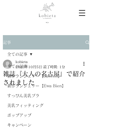
記事
全ての記事
kobieta
全ての記事
2020年10月5日
読了時間: 1分
雑誌『大人の名古屋』で紹介
新作ランジェリー【Sawren】
されました
新作ランジェリー【Ewa Bien】
すっぴん美乳ブラ
美乳フィッティング
ポップアップ
キャンペーン