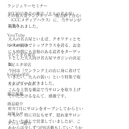
ランジェリーセミナー
9月30日発売の雑誌『大人の名古屋』
その他人気ランジェリー（販売終了含む）
（CCCメディアハウス）に、当サロンが
コラム
掲載されました。
YouTube
大人の名古屋といえば、クオリティとセ
hinkarinka
ンスの良さでトップクラスを誇る、お金
にも時間にも余裕のある読者をターゲッ
コビエタ名東店
トとした大人向け名古屋マガジンの決定
版。
コビエタ栄店
今回は「ワンランク上の店に身に着けて
kobieta栄店
いきたい、大人の装い」という特集で取
り上げていただきました。
スタッフブログ
こんな上質な雑誌で当サロンを取り上げ
雑誌掲載
ていただけるなんて、感激です。
商品紹介
昨年7月にサロンをオープンしてからとい
お知らせ
うもの、特に宣伝もせず、隠れ家サロン
みたいな感じで営業していましたが、こ
メニュー紹介
れからは少しずつPR活動もしていこうか