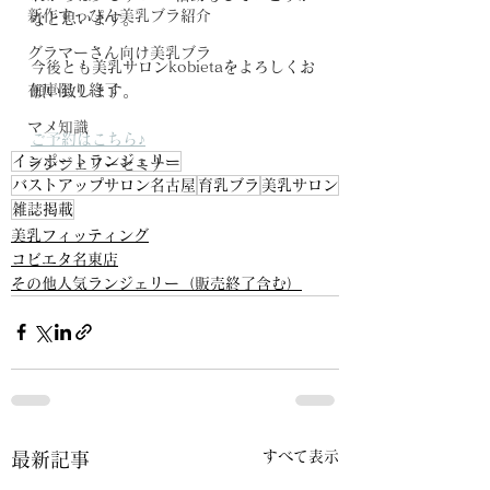
新作すっぴん美乳ブラ紹介
なと思います。
グラマーさん向け美乳ブラ
今後とも美乳サロンkobietaをよろしくお
在庫限り終了
願い致します。
マメ知識
ご予約はこちら♪
インポートランジェリー
ランジェリーセミナー
バストアップサロン名古屋
育乳ブラ
美乳サロン
雑誌掲載
美乳フィッティング
コビエタ名東店
その他人気ランジェリー（販売終了含む）
すべて表示
最新記事