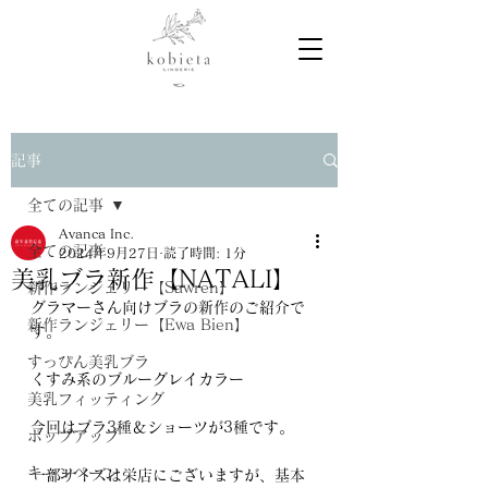
記事
全ての記事
Avanca Inc.
全ての記事
2024年9月27日
読了時間: 1分
美乳ブラ新作【NATALI】
新作ランジェリー【Sawren】
グラマーさん向けブラの新作のご紹介で
新作ランジェリー【Ewa Bien】
す。
すっぴん美乳ブラ
くすみ系のブルーグレイカラー
美乳フィッティング
今回はブラ3種＆ショーツが3種です。
ポップアップ
キャンペーン
一部サイズは栄店にございますが、基本