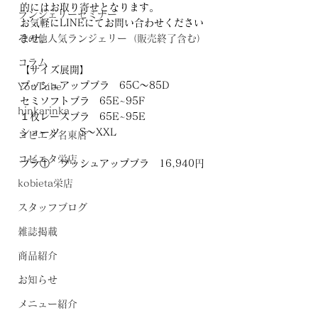
的にはお取り寄せとなります。
ランジェリーセミナー
お気軽にLINEにてお問い合わせください
その他人気ランジェリー（販売終了含む）
ませ。
コラム
【サイズ展開】
プッシュアップブラ　65C～85D
YouTube
セミソフトブラ　65E~95F
hinkarinka
１枚レースブラ　65E~95E
ショーツ　　S～XXL
コビエタ名東店
コビエタ栄店
ブラ①　プッシュアップブラ　16,940円
kobieta栄店
スタッフブログ
雑誌掲載
商品紹介
お知らせ
メニュー紹介