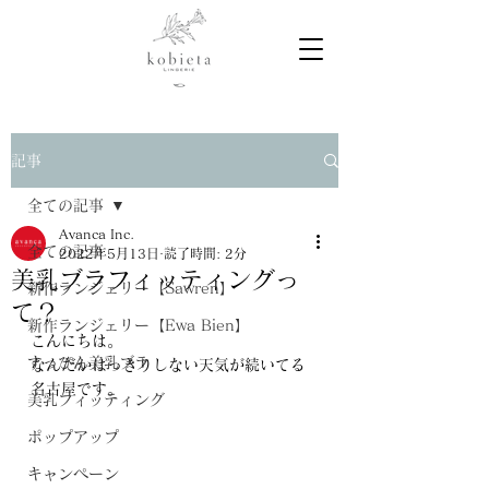
記事
全ての記事
Avanca Inc.
全ての記事
2022年5月13日
読了時間: 2分
美乳ブラフィッティングっ
新作ランジェリー【Sawren】
て？
新作ランジェリー【Ewa Bien】
こんにちは。
すっぴん美乳ブラ
なんだかはっきりしない天気が続いてる
名古屋です。
美乳フィッティング
ポップアップ
キャンペーン