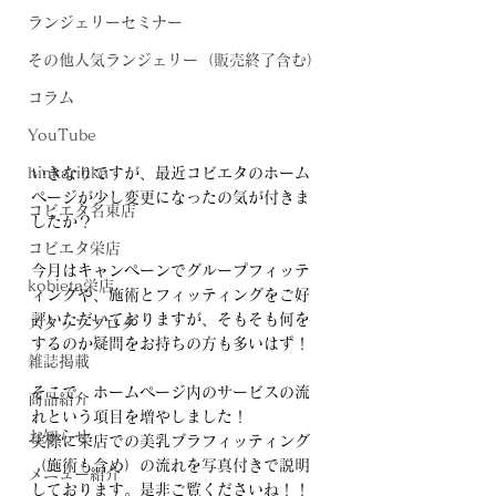
ランジェリーセミナー
その他人気ランジェリー（販売終了含む）
コラム
YouTube
いきなりですが、最近コビエタのホーム
hinkarinka
ページが少し変更になったの気が付きま
コビエタ名東店
したか？
コビエタ栄店
今月はキャンペーンでグループフィッテ
kobieta栄店
ィングや、施術とフィッティングをご好
評いただいておりますが、そもそも何を
スタッフブログ
するのか疑問をお持ちの方も多いはず！
雑誌掲載
そこで、ホームページ内のサービスの流
商品紹介
れという項目を増やしました！
お知らせ
実際に栄店での美乳ブラフィッティング
（施術も含め）の流れを写真付きで説明
メニュー紹介
しております。是非ご覧くださいね！！