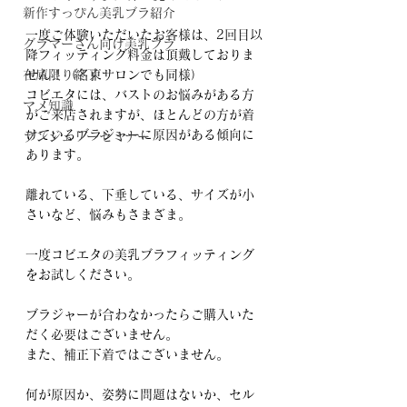
新作すっぴん美乳ブラ紹介
一度ご体験いただいたお客様は、2回目以
グラマーさん向け美乳ブラ
降フィッティング料金は頂戴しておりま
せん！（名東サロンでも同様）
在庫限り終了
コビエタには、バストのお悩みがある方
マメ知識
がご来店されますが、ほとんどの方が着
けているブラジャーに原因がある傾向に
ランジェリーセミナー
あります。
離れている、下垂している、サイズが小
さいなど、悩みもさまざま。
一度コビエタの美乳ブラフィッティング
をお試しください。
ブラジャーが合わなかったらご購入いた
だく必要はございません。
また、補正下着ではございません。
何が原因か、姿勢に問題はないか、セル