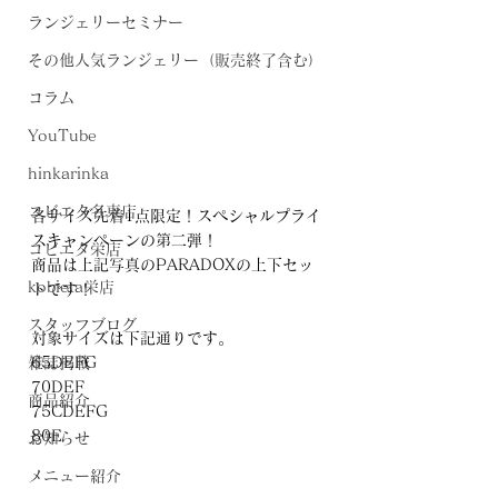
ランジェリーセミナー
その他人気ランジェリー（販売終了含む）
コラム
YouTube
hinkarinka
コビエタ名東店
各サイズ先着1点限定！スペシャルプライ
スキャンペーンの第二弾！
コビエタ栄店
商品は上記写真のPARADOXの上下セッ
kobieta栄店
トです！
スタッフブログ
対象サイズは下記通りです。
雑誌掲載
65DEFG
70DEF
商品紹介
75CDEFG
80E
お知らせ
メニュー紹介