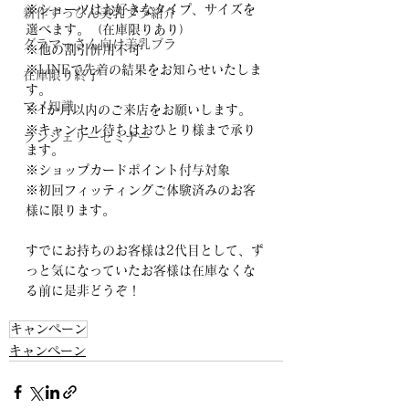
※ショーツはお好きなタイプ、サイズを
新作すっぴん美乳ブラ紹介
選べます。（在庫限りあり）
グラマーさん向け美乳ブラ
※他の割引併用不可
※LINEで先着の結果をお知らせいたしま
在庫限り終了
す。
マメ知識
※1か月以内のご来店をお願いします。
※キャンセル待ちはおひとり様まで承り
ランジェリーセミナー
ます。
※ショップカードポイント付与対象
※初回フィッティングご体験済みのお客
様に限ります。
すでにお持ちのお客様は2代目として、ず
っと気になっていたお客様は在庫なくな
る前に是非どうぞ！
キャンペーン
キャンペーン