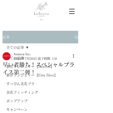
記事
全ての記事
Avanca Inc.
全ての記事
2024年7月30日
読了時間: 1分
早い者勝ち！スペシャルプラ
新作ランジェリー【Sawren】
イス第二弾！
新作ランジェリー【Ewa Bien】
すっぴん美乳ブラ
美乳フィッティング
ポップアップ
キャンペーン