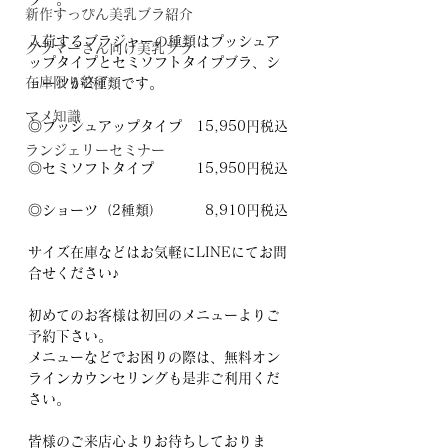
新作すっぴん美乳ブラ紹介
入荷するブラジャーの種類はプッシュア
グラマーさん向け美乳ブラ
ップタイプとセミソフトタイプブラ、シ
在庫限り終了
ョーツが2種類です。
マメ知識
◎プッシュアップタイプ　15,950円税込
ランジェリーセミナー
◎セミソフトタイプ　　　15,950円税込
◎ショーツ（2種類）　　　8,910円税込
サイズ在庫などはお気軽にLINEにてお問
合せください♪
初めてのお客様は初回のメニューよりご
予約下さい。
メニューなどでお困りの際は、無料オン
ラインカウンセリングも是非ご利用くだ
さい。
皆様のご来店心よりお待ちしておりま