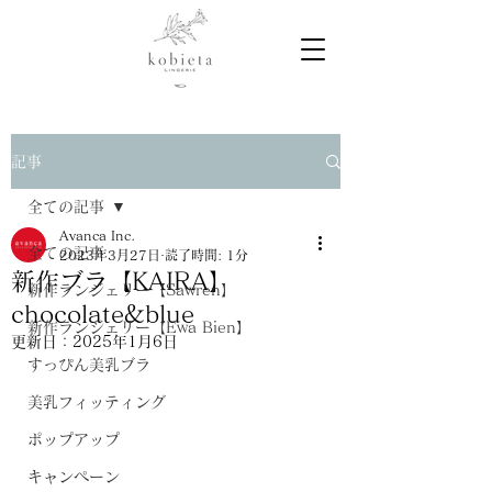
記事
全ての記事
Avanca Inc.
全ての記事
2023年3月27日
読了時間: 1分
新作ブラ【KAIRA】
新作ランジェリー【Sawren】
chocolate&blue
新作ランジェリー【Ewa Bien】
更新日：
2025年1月6日
すっぴん美乳ブラ
美乳フィッティング
ポップアップ
キャンペーン