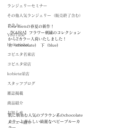
ランジェリーセミナー
その他人気ランジェリー（販売終了含む）
コラム
Ewa Bienの春夏の新作！
【KAIRA】フラワー刺繍のコレクション
YouTube
から2カラー入荷いたしました！
hinkarinka
上（chocolate)   下（blue)
コビエタ名東店
コビエタ栄店
kobieta栄店
スタッフブログ
雑誌掲載
商品紹介
お知らせ
肌に馴染む人気のブラウン系のchocolate
カラーと春らしい綺麗なベビーブルーカ
メニュー紹介
ラー。