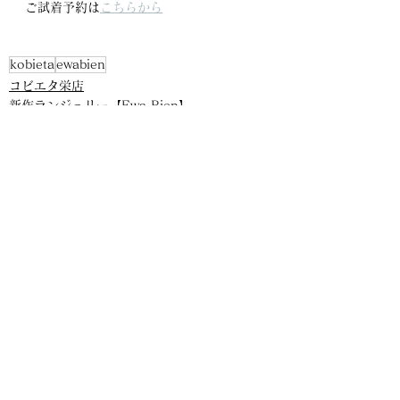
ご試着予約は
こちらから
kobieta
ewabien
コビエタ栄店
新作ランジェリー【Ewa Bien】
kobieta栄店
すべて表示
最新記事