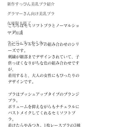
新作すっぴん美乳ブラ紹介
グラマーさん向け美乳ブラ
在庫限り終了
こちらはセミソフトブラとノーマルショ
ーツ　↑
マメ知識
ランジェリーセミナー
白にコーラルピンクの組み合わせのシリ
ーズです。
刺繍が細部までデザインされていて、子
供っぽくなりがちな色の組み合わせです
が、
着用すると、大人の女性にもぴったりの
デザインです。
ブラはプッシュアップタイプのプランジ
ブラ。
ボリュームを抑えながらもナチュラルに
バストメイクしてくれるセミソフトブ
ラ。
着けたらやみつき。1枚レースブラの3種