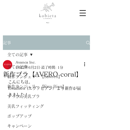
記事
全ての記事
Avanca Inc.
全ての記事
2022年6月2日
読了時間: 1分
新作ブラ【AVERO coral】
新作ランジェリー【Sawren】
こんにちは。
新作ランジェリー【Ewa Bien】
EwaBien (エヴァビアン）より新作が届
きました！
すっぴん美乳ブラ
美乳フィッティング
ポップアップ
キャンペーン