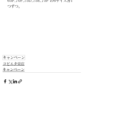
65F,70F,75D,75E,75F の6サイズ各1
つずつ。
キャンペーン
コビエタ栄店
キャンペーン
すべて表示
最新記事