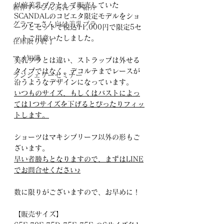
以前美乳ブラとして販売していた
新作すっぴん美乳ブラ紹介
SCANDALのコビエタ限定モデルをショ
グラマーさん向け美乳ブラ
ーツとセットで税込11,000円で限定5セ
ットご用意いたしました。
在庫限り終了
マメ知識
美乳ブラとは違い、ストラップは外せる
タイプではなく、デコルテまでレースが
ランジェリーセミナー
沿うようなデザインになっています。
いつものサイズ、もしくはバストによっ
ては1つサイズを下げるとぴったりフィッ
トします。
ショーツはマキシブリーフ以外の形もご
ざいます。
早い者勝ちとなりますので、まずはLINE
でお問合せください♪
数に限りがございますので、お早めに！
【販売サイズ】