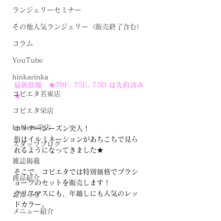
ランジェリーセミナー
その他人気ランジェリー（販売終了含む）
コラム
YouTube
hinkarinka
最新情報　★70F, 75E, 75D は先約済み
コビエタ名東店
★
コビエタ栄店
kobieta栄店
ホリデーシーズン突入！
街はイルミネーションがあちこちで見ら
スタッフブログ
れるようになってきました★
雑誌掲載
そこで、コビエタでは特別価格でブラシ
商品紹介
ョーツのセットを販売します！
クリスマスにも、年越しにも人気のレッ
お知らせ
ドカラー。
メニュー紹介