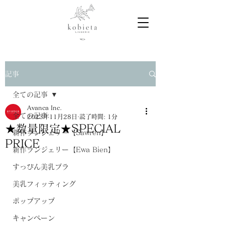
記事
全ての記事
Avanca Inc.
全ての記事
2023年11月28日
読了時間: 1分
★数量限定★SPECIAL
新作ランジェリー【Sawren】
PRICE
新作ランジェリー【Ewa Bien】
すっぴん美乳ブラ
美乳フィッティング
ポップアップ
キャンペーン