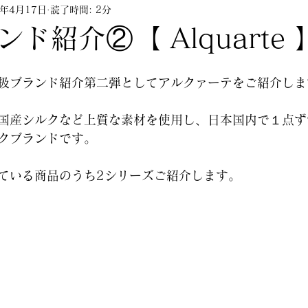
2年4月17日
読了時間: 2分
ップアップ
キャンペーン
ランジェリーセミナ
ド紹介②【 Alquarte 
販売終了含む）
コラム
YouTube
hinkarin
扱ブランド紹介第二弾としてアルクァーテをご紹介しま
国産シルクなど上質な素材を使用し、日本国内で１点ず
タ栄店
kobieta栄店
スタッフブログ
雑誌掲
クブランドです。
ている商品のうち2シリーズご紹介します。
新作すっぴん美乳ブラ紹介
グラマーさん向け
ランジェリーセミナー