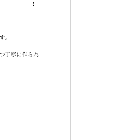
ー
】
ka
す。
つ丁寧に作られ
載
商品紹介
美乳ブラ