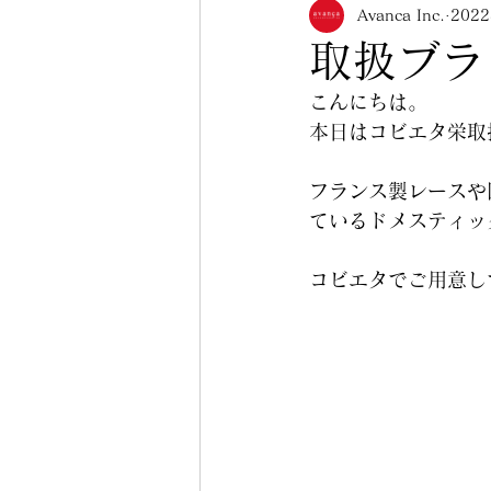
Avanca Inc.
202
美乳フィッティング
ポ
取扱ブラン
こんにちは。
その他人気ランジェリー（
本日はコビエタ栄取
フランス製レースや
コビエタ名東店
コビエ
ているドメスティッ
コビエタでご用意し
お知らせ
メニュー紹介
在庫限り終了
マメ知識