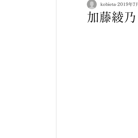
kobieta
2019年7
美乳フィッティング
ポ
加藤綾乃
その他人気ランジェリー（
コビエタ名東店
コビエ
お知らせ
メニュー紹介
在庫限り終了
マメ知識