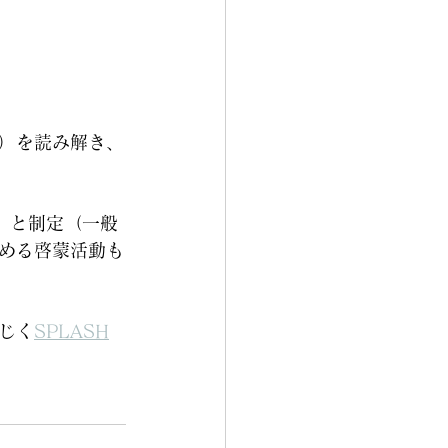
）を読み解き、
』と制定（一般
める啓蒙活動も
じく
SPLASH