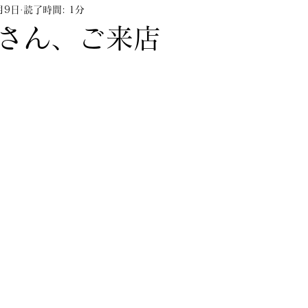
月9日
読了時間: 1分
ップアップ
キャンペーン
ランジェリーセミナ
さん、ご来店
販売終了含む）
コラム
YouTube
hinkarin
タ栄店
kobieta栄店
スタッフブログ
雑誌掲
新作すっぴん美乳ブラ紹介
グラマーさん向け
ランジェリーセミナー