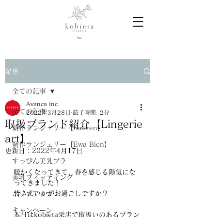
記事
全ての記事
Avanca Inc.
全ての記事
2022年3月28日
読了時間: 2分
取扱ブランド紹介【Lingerie
新作ランジェリー【Sawren】
art】
新作ランジェリー【Ewa Bien】
更新日：
2022年4月17日
すっぴん美乳ブラ
暖かくなってきて、春を感じる陽気にな
美乳フィッティング
ってきました！
皆さんいかがお過ごしですか？
ポップアップ
キャンペーン
本日はkobieta栄店で取扱いのあるブラン