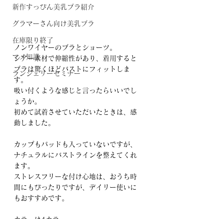
新作すっぴん美乳ブラ紹介
グラマーさん向け美乳ブラ
在庫限り終了
ノンワイヤーのブラとショーツ。
マメ知識
シアー素材で伸縮性があり、着用すると
ブラは驚くほどバストにフィットしま
ランジェリーセミナー
す。
吸い付くような感じと言ったらいいでし
ょうか。
初めて試着させていただいたときは、感
動しました。
カップもパッドも入っていないですが、
ナチュラルにバストラインを整えてくれ
ます。
ストレスフリーな付け心地は、おうち時
間にもぴったりですが、デイリー使いに
もおすすめです。