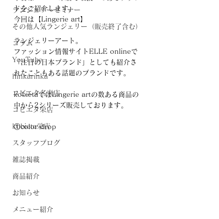
ドをご紹介します。
ランジェリーセミナー
今回は【Lingerie art】
その他人気ランジェリー（販売終了含む）
ランジェリーアート。
コラム
ファッション情報サイトELLE onlineで
YouTube
「注目の日本ブランド」としても紹介さ
れたこともある話題のブランドです。
hinkarinka
コビエタ名東店
kobietaではLingerie artの数ある商品の
中から2シリーズ販売しております。
コビエタ栄店
kobieta栄店
①color drop 
スタッフブログ
雑誌掲載
商品紹介
お知らせ
メニュー紹介