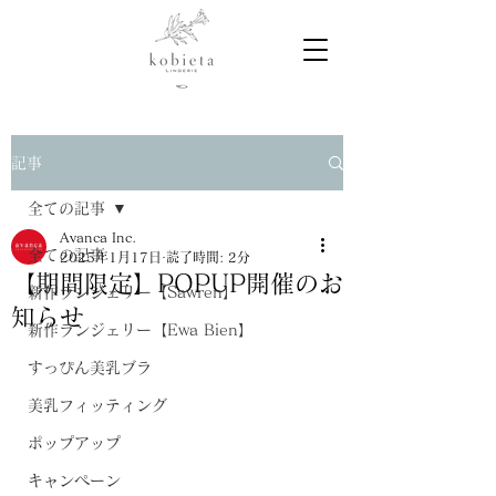
記事
全ての記事
Avanca Inc.
全ての記事
2025年1月17日
読了時間: 2分
【期間限定】POPUP開催のお
新作ランジェリー【Sawren】
知らせ
新作ランジェリー【Ewa Bien】
すっぴん美乳ブラ
美乳フィッティング
ポップアップ
キャンペーン