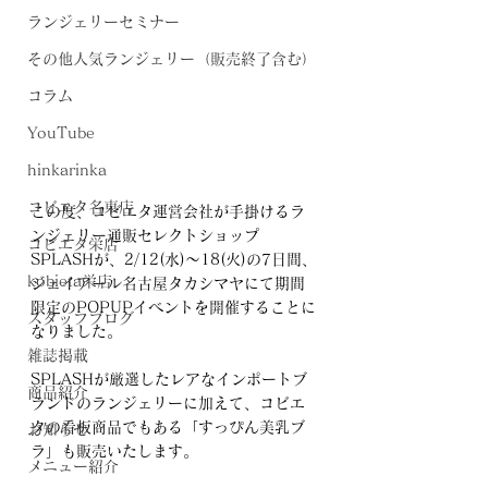
ランジェリーセミナー
その他人気ランジェリー（販売終了含む）
コラム
YouTube
hinkarinka
コビエタ名東店
この度、コビエタ運営会社が手掛けるラ
ンジェリー通販セレクトショップ
コビエタ栄店
SPLASHが、2/12(水)〜18(火)の7日間、
kobieta栄店
ジェイアール名古屋タカシマヤにて期間
限定のPOPUPイベントを開催することに
スタッフブログ
なりました。
雑誌掲載
SPLASHが厳選したレアなインポートブ
商品紹介
ランドのランジェリーに加えて、コビエ
タの看板商品でもある「すっぴん美乳ブ
お知らせ
ラ」も販売いたします。
メニュー紹介