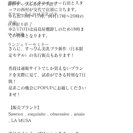
期間中、コビエタのオーナー石田とスタ
新作すっぴん美乳ブラ紹介
ッフの西村が交代で店頭に立ちます。
グラマーさん向け美乳ブラ
※石田10時～17時、西村17時～20時の
予定
在庫限り終了
※2/17(月)は高島屋棚卸しのため18時ま
マメ知識
での営業となります。
ランジェリーセミナー
さらに、すっぴん美乳ブラ新作（日本限
定モデル）の先行販売もあります！
普段は通販サイトでしか買えないブラン
ドを実際に見て、試着ができる特別な7日
間！
是非この機会にPOPUPにお越しください
ませ！
【販売ブランド】
Sawren , exquisite , obsessive , anais 
, LA MUSA