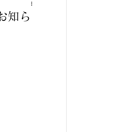
ー
お知ら
ka
載
商品紹介
美乳ブラ