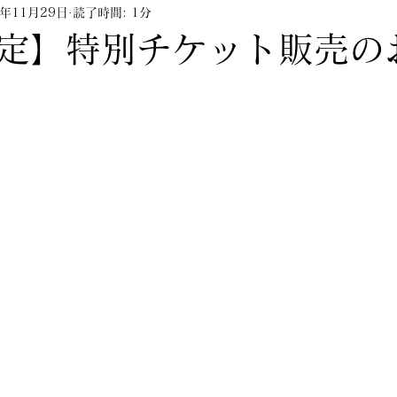
2年11月29日
読了時間: 1分
ップアップ
キャンペーン
ランジェリーセミナ
定】特別チケット販売の
販売終了含む）
コラム
YouTube
hinkarin
タ栄店
kobieta栄店
スタッフブログ
雑誌掲
新作すっぴん美乳ブラ紹介
グラマーさん向け
ランジェリーセミナー