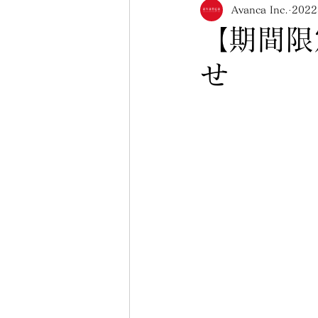
Avanca Inc.
202
美乳フィッティング
ポ
【期間限
せ
その他人気ランジェリー（
コビエタ名東店
コビエ
お知らせ
メニュー紹介
在庫限り終了
マメ知識