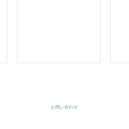
ランジェリーサロン コビエタ
​-kobieta-
お問い合わせ
《すっぴん美乳ブラ》商品ラ
《新