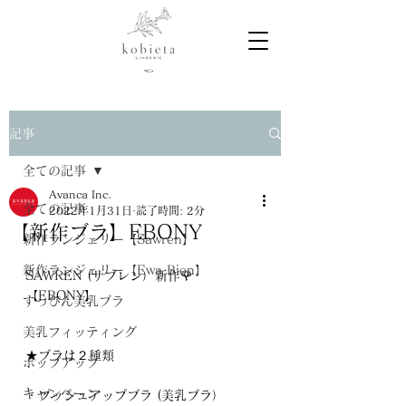
記事
全ての記事
Avanca Inc.
全ての記事
2022年1月31日
読了時間: 2分
【新作ブラ】EBONY
新作ランジェリー【Sawren】
新作ランジェリー【Ewa Bien】
SAWREN (サブレン）新作🌹
【EBONY】
すっぴん美乳ブラ
美乳フィッティング
★ブラは２種類
ポップアップ
キャンペーン
・プッシュアップブラ (美乳ブラ）