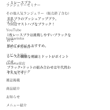
・１レースブラ
ランジェリーセミナー
その他人気ランジェリー（販売終了含む）
美乳ブラのプッシュアップブラ。
コラム
今回はマストハブなブラック！
YouTube
1枚レースブラは挑戦しやすいブラックな
hinkarinka
ので
初めての方にもおすすめ。
コビエタ名東店
コビエタ栄店
レースの繊細な刺繍とドットがポイント
です。
kobieta栄店
ブラック×ドットの組み合わせは年代問わ
スタッフブログ
ず人気です。
雑誌掲載
商品紹介
お知らせ
メニュー紹介