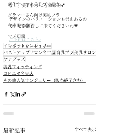
新作すっぴん美乳ブラ紹介
など、美乳作りにも効果的💕
グラマーさん向け美乳ブラ
デザインのバリエーションも沢山あるの
在庫限り終了
で、ぜひ試着しに来てくださいね💗
マメ知識
ご予約はこちら♪
インポートランジェリー
ランジェリーセミナー
バストアップサロン名古屋
育乳ブラ
美乳サロン
ケアグッズ
美乳フィッティング
コビエタ名東店
その他人気ランジェリー（販売終了含む）
すべて表示
最新記事