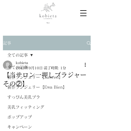
記事
全ての記事
kobieta
全ての記事
2019年9月10日
読了時間: 1分
【当サロン一押しブラジャー
新作ランジェリー【Sawren】
その②】
新作ランジェリー【Ewa Bien】
すっぴん美乳ブラ
美乳フィッティング
ポップアップ
キャンペーン