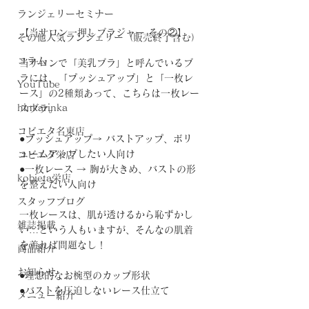
ランジェリーセミナー
【当サロン一押しブラジャー その②】
その他人気ランジェリー（販売終了含む）
コラム
当サロンで「美乳ブラ」と呼んでいるブ
ラには、「プッシュアップ」と「一枚レ
YouTube
ース」の2種類あって、こちらは一枚レー
hinkarinka
スブラ。
コビエタ名東店
●プッシュアップ→ バストアップ、ボリ
ュームアップしたい人向け
コビエタ栄店
●一枚レース → 胸が大きめ、バストの形
kobieta栄店
を整えたい人向け
スタッフブログ
一枚レースは、肌が透けるから恥ずかし
雑誌掲載
い…という人もいますが、そんなの肌着
を着れば問題なし！
商品紹介
お知らせ
●理想的なお椀型のカップ形状
●バストを圧迫しないレース仕立て
メニュー紹介