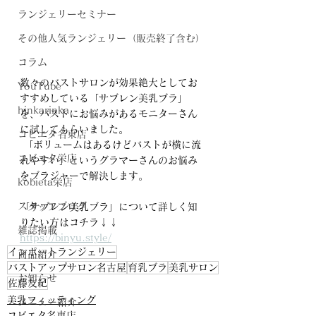
ランジェリーセミナー
その他人気ランジェリー（販売終了含む）
コラム
数々のバストサロンが効果絶大としてお
YouTube
すすめしている「サブレン美乳ブラ」
hinkarinka
を、バストにお悩みがあるモニターさん
に試してもらいました。 
コビエタ名東店
 「ボリュームはあるけどバストが横に流
コビエタ栄店
れやすい」というグラマーさんのお悩み
をブラジャーで解決します。 
kobieta栄店
スタッフブログ
「サブレン美乳ブラ」について詳しく知
りたい方はコチラ↓↓
雑誌掲載
https://binyu.style/
インポートランジェリー
商品紹介
バストアップサロン名古屋
育乳ブラ
美乳サロン
お知らせ
佐藤友紀
美乳フィッティング
メニュー紹介
コビエタ名東店