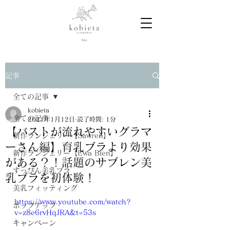
記事
全ての記事
kobieta
全ての記事
2021年1月12日
読了時間: 1分
【バストが流れやすいグラマ
新作ランジェリー【Sawren】
ーさん編】育乳ブラより効果
新作ランジェリー【Ewa Bien】
がある？！話題のサブレン美
すっぴん美乳ブラ
乳ブラを初体験！
美乳フィッティング
https://www.youtube.com/watch?
ポップアップ
v=z8e6rvHqJRA&t=53s
キャンペーン