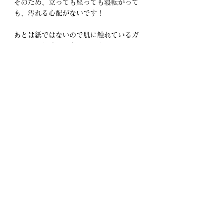
そのため、立っても座っても寝転がって
も、汚れる心配がないです！
あとは紙ではないので肌に触れているガ
サガサした感じが全くありません。
100％コットンなのでムレも気になら
ず、においも気になりませんでした。
形もTバックににも使えるのは嬉しいです
ね！
最後に
お肌にも環境にも優しい使い捨て布製ラ
イナー。
是非生活の一部に取り入れてみません
か？
コビエタでは1Fに商品ご用意しておりま
す。