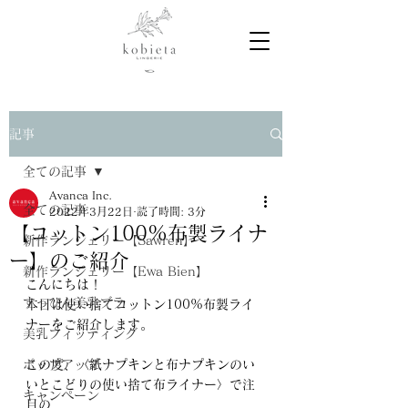
記事
全ての記事
Avanca Inc.
全ての記事
2022年3月22日
読了時間: 3分
【コットン100%布製ライナ
新作ランジェリー【Sawren】
ー】のご紹介
新作ランジェリー【Ewa Bien】
こんにちは！
すっぴん美乳ブラ
本日は使い捨てコットン100%布製ライ
ナーをご紹介します。
美乳フィッティング
ポップアップ
この度、〈紙ナプキンと布ナプキンのい
いとこどりの使い捨て布ライナー〉で注
キャンペーン
目の