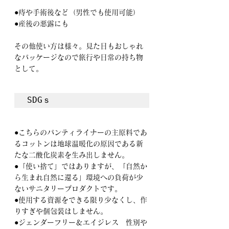
●痔や手術後など（男性でも使用可能）
●産後の悪露にも
その他使い方は様々。見た目もおしゃれ
なパッケージなので旅行や日常の持ち物
として。
SDGｓ
●こちらのパンティライナーの主原料であ
るコットンは地球温暖化の原因である新
たな二酸化炭素を生み出しません。
●「使い捨て」ではありますが、「自然か
ら生まれ自然に還る」環境への負荷が少
ないサニタリープロダクトです。
●使用する資源をできる限り少なくし、作
りすぎや個包装はしません。
●ジェンダーフリー＆エイジレス　性別や