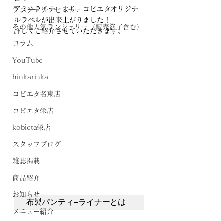
アミ―ライナーより、コビエタオリジナ
ランジェリーセミナー
ルラベルが出来上がりました！
その他人気ランジェリー（販売終了含む）
詳しくご紹介させていただきます。
コラム
YouTube
hinkarinka
コビエタ名東店
コビエタ栄店
kobieta栄店
スタッフブログ
雑誌掲載
商品紹介
お知らせ
布製パンティ―ライナーとは
メニュー紹介