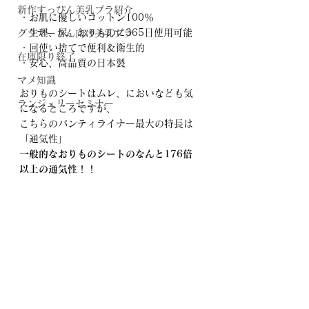
新作すっぴん美乳ブラ紹介
・お肌に優しいコットン100％
・生理、尿、おりものに365日使用可能
グラマーさん向け美乳ブラ
・回使い捨てで便利＆衛生的
在庫限り終了
・安心、高品質の日本製
マメ知識
おりものシートはムレ、においなども気
ランジェリーセミナー
になるところですが、
こちらのパンティライナー最大の特長は
「通気性」
一般的なおりものシートのなんと176倍
以上の通気性！！