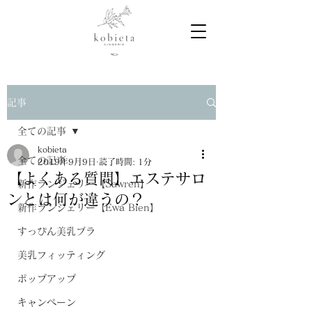
記事
全ての記事
kobieta
全ての記事
2019年9月9日
読了時間: 1分
【よくある質問】エステサロ
新作ランジェリー【Sawren】
ンとは何が違うの？
新作ランジェリー【Ewa Bien】
すっぴん美乳ブラ
美乳フィッティング
ポップアップ
キャンペーン