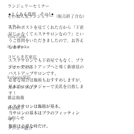
ランジェリーセミナー
●よくある質問　その1●
その他人気ランジェリー（販売終了含む）
コラム
先日のポストを見てくれた方から「下着
屋じゃなくてエステサロンなの？」とい
YouTube
うご質問をいただきましたので、お答え
hinkarinka
します♪
コビエタ名東店
エステサロンでも下着屋でもなく、ブラ
ジャーでバストアップへと導く新感覚の
コビエタ栄店
バストアップサロンです。
kobieta栄店
必要な場合は施術もおすすめしますが、
基本的にはブラジャーで美乳を目指しま
スタッフブログ
す！
雑誌掲載
エステサロンは施術が基本。
商品紹介
当サロンの基本はブラのフィッティン
お知らせ
グ。
施術は必要な時だけ。
メニュー紹介