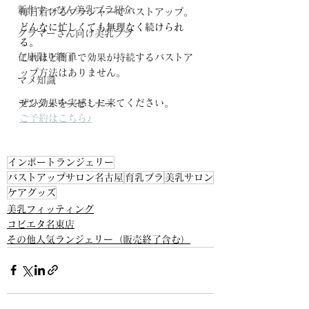
新作すっぴん美乳ブラ紹介
毎日着けるブラジャーでバストアップ。
どんなに忙しくても無理なく続けられ
グラマーさん向け美乳ブラ
る。
在庫限り終了
これほど簡単で効果が持続するバストア
ップ方法はありません。
マメ知識
ぜひ効果を実感しに来てください。
ランジェリーセミナー
ご予約はこちら♪
インポートランジェリー
バストアップサロン名古屋
育乳ブラ
美乳サロン
ケアグッズ
美乳フィッティング
コビエタ名東店
その他人気ランジェリー（販売終了含む）