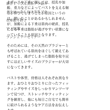
まずハリや下垂に関しては、授乳や加
新作すっぴん美乳ブラ紹介
齢、重力などによってバストを支える靭
グラマーさん向け美乳ブラ
帯が伸びてしまうことが原因というの
は、聞いたことがあるかもしれません
在庫限り終了
が、加齢による下垂は筋肉の硬直、授乳
マメ知識
による下垂は脂肪が逃げやすい状態にな
っていることも原因となります。
ランジェリーセミナー
そのためには、その天然のブラジャーと
も呼ばれている筋肉をほぐして鍛えてあ
げること、逃げてしまった脂肪を取り戻
すには正しいサイズのブラジャーが大切
になってきます。
バストや体型、骨格は人それぞれ異なり
ます。おひとりおひとりに合ったフィッ
ティングやサイズをしっかりマンツーマ
ンで見つけ、ストレッチやフィッティン
グを練習し、他にも毎日ご自宅でも簡単
に続けられるようなケア方法をお伝えし