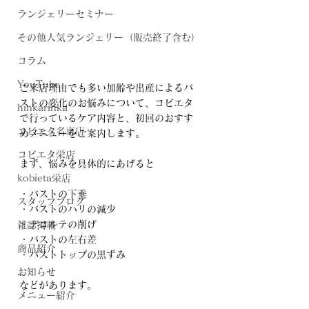
ランジェリーセミナー
その他人気ランジェリー（販売終了含む）
コラム
YouTube
ご来店理由でも多い加齢や出産によるバ
ストの変化のお悩みについて、コビエタ
hinkarinka
で行っているケア内容と、初回のおすす
コビエタ名東店
めメニューをご案内します。
コビエタ栄店
まず、悩みを具体的にあげると
kobieta栄店
・バストの下垂
スタッフブログ
・バストのハリの減少
・デコルテの削げ
雑誌掲載
・バストの左右差
商品紹介
・バストトップの黒ずみ
お知らせ
などがあります。
メニュー紹介