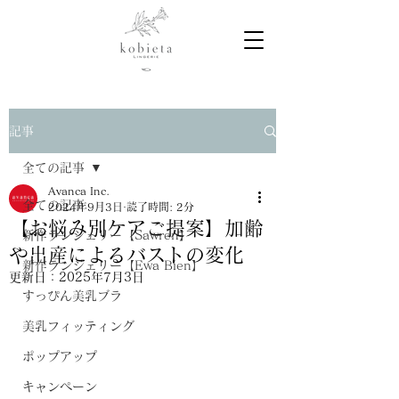
記事
全ての記事
Avanca Inc.
全ての記事
2024年9月3日
読了時間: 2分
【お悩み別ケアご提案】加齢
新作ランジェリー【Sawren】
や出産によるバストの変化
新作ランジェリー【Ewa Bien】
更新日：
2025年7月3日
すっぴん美乳ブラ
美乳フィッティング
ポップアップ
キャンペーン