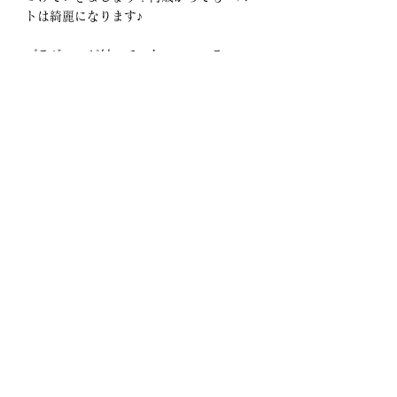
トは綺麗になります♪
ブラジャーが付いていないフィッティン
グだけのメニューもございます。
何か買わないと帰りにくいなどのご心配
は一切不要です。
まずはお気軽にご予約ください(^^)
★★サロンを予約する★★